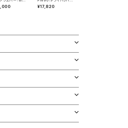
ンウエハー：8inc
PW90：トライバッハ社
ーダミー：25枚（ケ
製酸化セリウム AUERP
0,000
¥17,820
）
OL