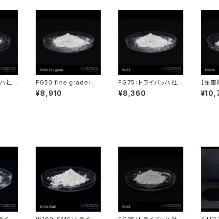
ッハ社
FG50 fine grade：ト
FG75：トライバッハ社
【在庫
UERP
ライバッハ社製酸化セリ
製酸化セリウム AUERP
イバッ
¥8,910
¥8,360
¥10,
ウム AUERPOL
OL
ム AU