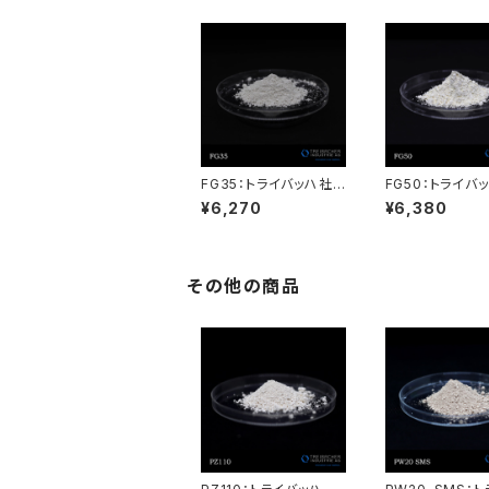
FG35：トライバッハ社
FG50：トライバ
製酸化セリウム AUERP
製酸化セリウム A
¥6,270
¥6,380
OL
OL
その他の商品