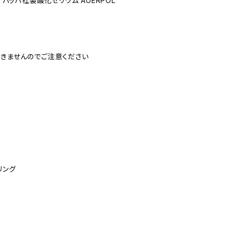
イバッハ社製酸化セリウム AUERPOL
できませんのでご注意ください
リング