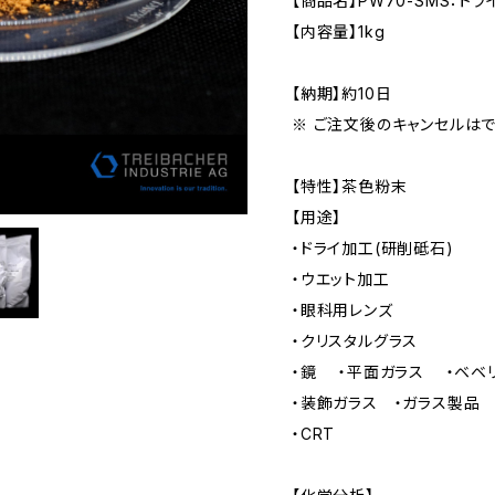
【商品名】PW70-SMS：トラ
【内容量】1kg
【納期】約10日
※ ご注文後のキャンセルは
【特性】茶色粉末
【用途】
・ドライ加工(研削砥石)
・ウエット加工
・眼科用レンズ
・クリスタルグラス
・鏡 ・平面ガラス ・ベベ
・装飾ガラス ・ガラス製品
・CRT