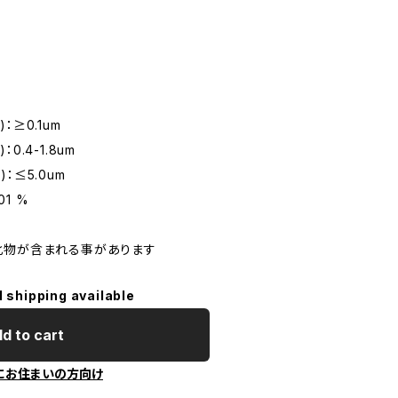
n)：≥0.1um
n)：0.4-1.8um
on)：≤5.0um
.01 %
化物が含まれる事があります
l shipping available
d to cart
にお住まいの方向け