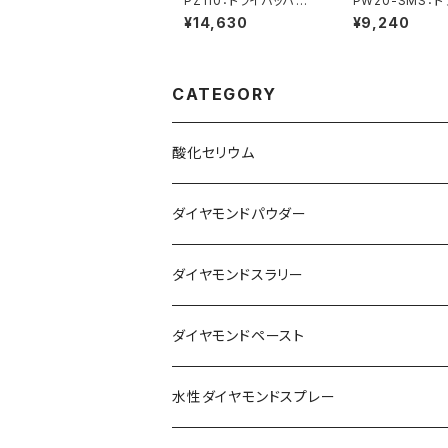
PZ110：トライバッハ社
PW20-SMS：
製酸化セリウム AUERP
ッハ社製酸化セリ
¥14,630
¥9,240
OL
UERPOL
CATEGORY
酸化セリウム
FGシリーズ
ダイヤモンドパウダー
PWシリーズ
単結晶ダイヤモンドパウダー
ダイヤモンドスラリー
Wシリーズ
多結晶ダイヤモンドパウダー
水性ダイヤモンドスラリー
ダイヤモンドペースト
PZシリーズ
油性単結晶ダイヤモンドスラリー
油性単結晶ダイヤモンドペースト
水性ダイヤモンドスプレー