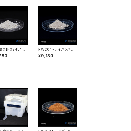
限り】FG245：トラ
PW20：トライバッハ社
ハ社製酸化セリウ
製酸化セリウム AUERP
780
¥9,130
ERPOL
OL