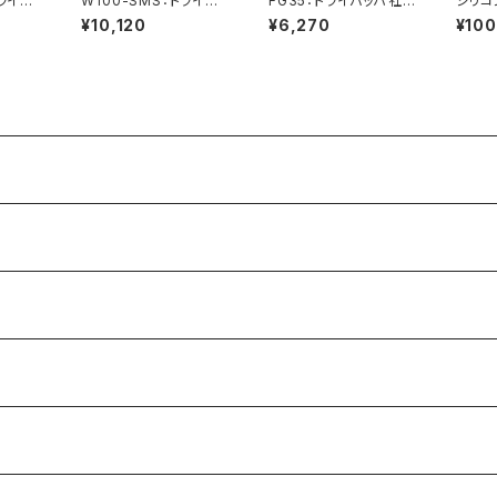
トライバ
W100-SMS：トライバ
FG35：トライバッハ社
シリコ
ウム A
ッハ社製酸化セリウム A
製酸化セリウム AUERP
hミラ
¥10,120
¥6,270
¥10
UERPOL
OL
ース入