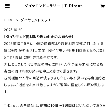
ダイヤモンドスラリー | T-Direct -
研磨消耗品のオンラインショップ
HOME
ダイヤモンドスラリー
2025.10.29
【ダイヤモンド商材取り扱い中止のお知らせ】
2025年10月9日に中国の商務部より超硬材料関連品目に対する
輸出規制が発表され、工業用ダイヤモンドも規制対象となり、202
5年11月8日に施行される予定です。
弊社としましてはこの度の規制に伴い、入荷予定が未定になる為
当面の間はお取り扱いを中止とさせて頂きます。
規制緩和や入荷の目途が決まりましたらお取り扱いを再度開始致
します。ご迷惑をお掛け致しますがご理解の程宜しくお願い致しま
す。
---
T-Direct の各商品は、
納期に10日〜3週間
ほどいただいておりま